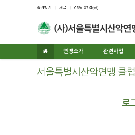
상단 네비
즐겨찾기
새글
08월 07일(금)
메인 메뉴
연맹소개
관련사업
서울특별시산악연맹 클
로