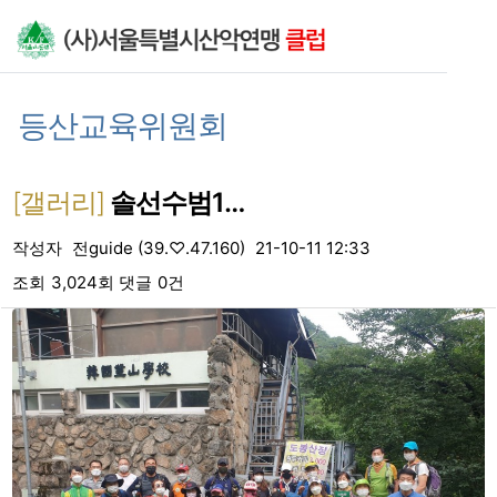
상단 네비
기
등산교육위원회
[갤러리]
솔선수범1회차.2회차
작성자
전guide (39.♡.47.160)
21-10-11 12:33
조회
3,024회
댓글
0건
본문