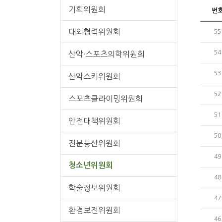
기획위원회
번
대외협력위원회
번
55
번
54
산악·스포츠의학위원회
번
53
산악스키위원회
번
52
스포츠클라이밍위원회
번
51
안전대책위원회
번
50
전문등산위원회
번
49
청소년위원회
번
48
학술정보위원회
번
47
환경보전위원회
번
46