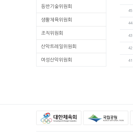
등반기술위원회
번
45
생활체육위원회
번
44
조직위원회
번
43
산악트레일위원회
번
42
여성산악위원회
번
41