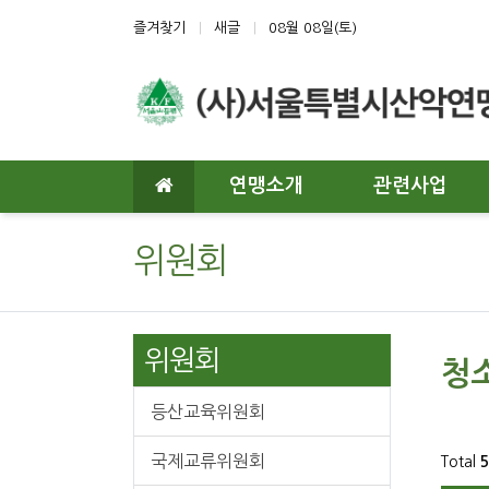
상단 네비
즐겨찾기
새글
08월 08일(토)
메인 메뉴
연맹소개
관련사업
위원회
위원회
청
등산교육위원회
국제교류위원회
Total
5