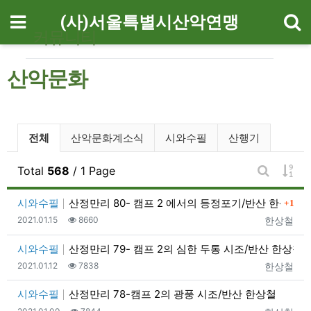
기
메뉴
(사)서울특별시산악연맹
커뮤니티
산악문화
산악문화 분류 목록
전체
산악문화계소식
시와수필
산행기
게시
Total
568
/ 1 Page
게시판 검
댓글
시와수필
산정만리 80- 캠프 2 에서의 등정포기/반산 한상철
1
등록일
조회
등록자
2021.01.15
8660
한상철
시와수필
산정만리 79- 캠프 2의 심한 두통 시조/반산 한상철
등록일
조회
등록자
2021.01.12
7838
한상철
시와수필
산정만리 78-캠프 2의 광풍 시조/반산 한상철
등록일
조회