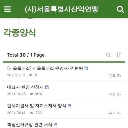
기
메뉴
(사)서울특별시산악연맹
자료실
각종양식
게시
Total
30
/ 1 Page
게시판 검
[서울둘레길] 서울둘레길 운영·사무 편람
등록일
조회
등록자
2026.07.19
18
관리자
대표자 변경 신청서
등록일
조회
등록자
2024.06.25
1874
관리자
입사지원서 및 자기소개서 양식
등록일
조회
등록자
2024.06.14
1762
관리자
회장선거규정 관련 서식