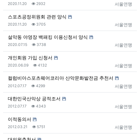
등록일
조회
등록자
2020.11.20
2932
서울연맹
스포츠공정위원회 관련 양식
등록일
조회
등록자
2020.11.20
3705
서울연맹
설악동 야영장 백패킹 이용신청서 양식
등록일
조회
등록자
2020.07.15
3738
서울연맹
개인회원 가입 신청서
등록일
조회
등록자
2020.06.09
4132
서울연맹
컬럼비아스포츠웨어코리아 산악문화발전금 추천서
등록일
조회
등록자
2012.07.17
4299
서울연맹
대한민국산악상 공적조서
등록일
조회
등록자
2012.07.17
4343
서울연맹
이적동의서
등록일
조회
등록자
2012.03.21
5751
서울연맹
대의원추천서