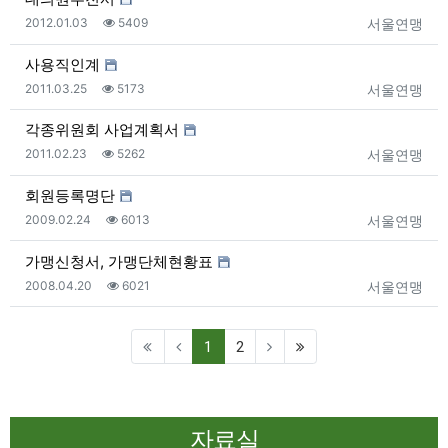
등록일
조회
등록자
2012.01.03
5409
서울연맹
사용직인계
등록일
조회
등록자
2011.03.25
5173
서울연맹
각종위원회 사업계획서
등록일
조회
등록자
2011.02.23
5262
서울연맹
회원등록명단
등록일
조회
등록자
2009.02.24
6013
서울연맹
가맹신청서, 가맹단체현황표
등록일
조회
등록자
2008.04.20
6021
서울연맹
(current)
1
2
자료실