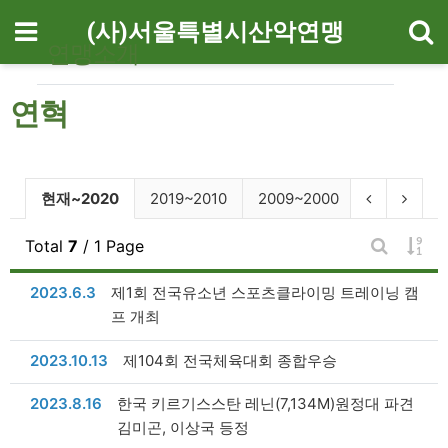
기
메뉴
(사)서울특별시산악연맹
연맹소개
연혁
연혁 분류 목록
현재 분류
이전 분류
다음 
체
현재~2020
2019~2010
2009~2000
1999~1990
게시
Total
7
/ 1 Page
게시판 검
날짜
2023.6.3
제1회 전국유소년 스포츠클라이밍 트레이닝 캠
프 개최
날짜
2023.10.13
제104회 전국체육대회 종합우승
날짜
2023.8.16
한국 키르기스스탄 레닌(7,134M)원정대 파견
김미곤, 이상국 등정