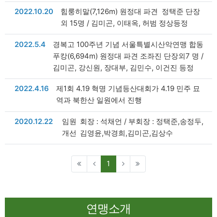
날짜
2022.10.20
힘룽히말(7,126m) 원정대 파견 정택준 단장
외 15명 / 김미곤, 이태옥, 허범 정상등정
날짜
2022.5.4
경복고 100주년 기념 서울특별시산악연맹 합동
푸캉(6,694m) 원정대 파견 조좌진 단장외7 명 /
김미곤, 강신원, 장대부, 김민수, 이건진 등정
날짜
2022.4.16
제1회 4.19 혁명 기념등산대회가 4.19 민주 묘
역과 북한산 일원에서 진행
날짜
2020.12.22
임원
회장 : 석채언 / 부회장 : 정택준,송정두,
개선
김영윤,박경희,김미곤,김상수
(current)
1
연맹소개