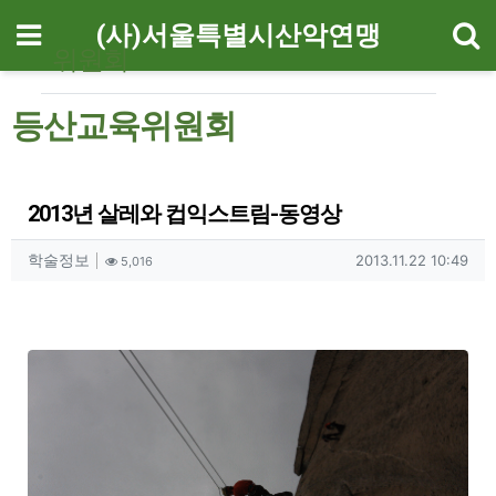
기
메뉴
(사)서울특별시산악연맹
위원회
등산교육위원회
2013년 살레와 컵익스트림-동영상
작성자 정보
작성
조회
작성일
학술정보
2013.11.22 10:49
5,016
컨텐츠 정보
본문