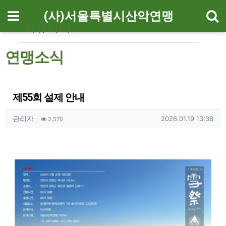
기
메뉴
(사)서울특별시산악연맹
커뮤니티
연맹소식
제55회 설제 안내
작성자 정보
작성
조회
작성일
관리자
2026.01.19 13:38
2,570
컨텐츠 정보
본문