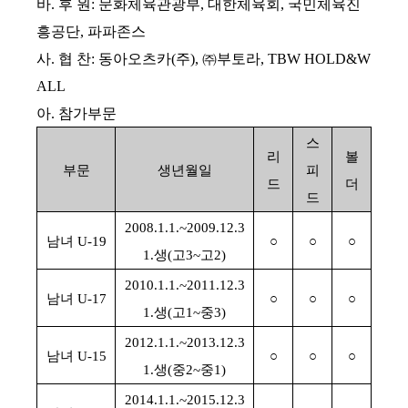
바
.
후 원
:
문화체육관광부
,
대한체육회
,
국민체육진
흥공단
,
파파존스
사
.
협 찬
:
동아오츠카
(
주
),
㈜
부토라
, TBW HOLD&W
ALL
아
.
참가부문
스
리
볼
부문
생년월일
피
드
더
드
2008.1.1.~2009.12.3
남녀
U-19
○
○
○
1.
생
(
고
3~
고
2)
2010.1.1.~2011.12.3
남녀
U-17
○
○
○
1.
생
(
고
1~
중
3)
2012.1.1.~2013.12.3
남녀
U-15
○
○
○
1.
생
(
중
2~
중
1)
2014.1.1.~2015.12.3