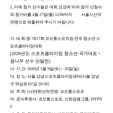
2.
이에 참가 선수들은
대회 요강에 따라 참가 신청서
와 참가비를
4
월
27
일
(월
) 12:00
까지 서울시산악
연맹으로
제출하여 주시기 바랍니다
.
가
.
대 회 명
:
제
17
회 코오롱스포츠컵 전국 청소년 스
포츠클라이밍대회
(2026
년도 스포츠클라이밍 청소년 국가대표
‧
꿈나무 선수 선발전
)
나
.
기 간
: 2026
년
5
월
9
일
(
토
) ~ 10
일
(
일
)
다
.
장 소
:
서울 강남스포츠클라이밍센터
(
서울 강남
구 역삼로
107
길
20-30)
라
.
주 최
: (
사
)
대한산악연맹
,
코오롱스포츠
마
.
공식후원사
:
코오롱스포츠
,
신한금융그룹
, DYPN
F