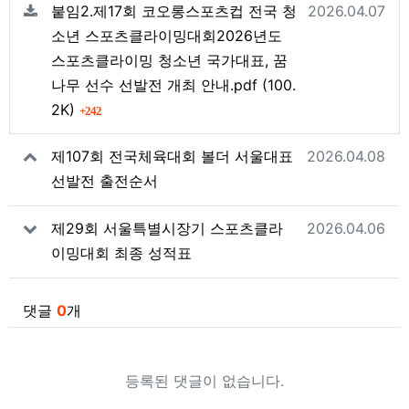
등록일
붙임2.제17회 코오롱스포츠컵 전국 청
2026.04.07
소년 스포츠클라이밍대회2026년도
스포츠클라이밍 청소년 국가대표, 꿈
파일크기
나무 선수 선발전 개최 안내.pdf
(100.
회 다운로드
2K)
242
작성일
제107회 전국체육대회 볼더 서울대표
2026.04.08
선발전 출전순서
작성일
제29회 서울특별시장기 스포츠클라
2026.04.06
이밍대회 최종 성적표
댓글
0
개
등록된 댓글이 없습니다.