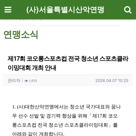
기
메뉴
(사)서울특별시산악연맹
커뮤니티
연맹소식
제17회 코오롱스포츠컵 전국 청소년 스포츠클라
이밍대회 개최 안내
작성자 정보
작성
조회
작성일
관리자
2026.04.07 10:25
1,610
컨텐츠 정보
본문
1.
(사)대한산악연맹에서는 청소년 국가대표와 꿈나
무 선수 선발 및 경기력 향상을 위해
「
제
17
회 코오
롱스포츠컵 전국 청소년 스포츠클라이밍대회
」
를
아래와 같이 개최합니다
.