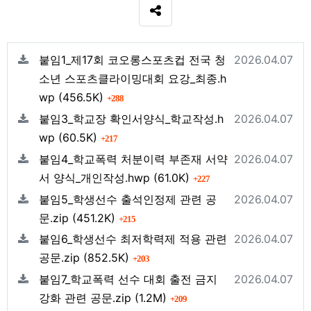
SNS 공유
관련자료
등록일
붙임1_제17회 코오롱스포츠컵 전국 청
2026.04.07
소년 스포츠클라이밍대회 요강_최종.h
파일크기
회 다운로드
wp
(456.5K)
288
등록일
붙임3_학교장 확인서양식_학교작성.h
2026.04.07
파일크기
회 다운로드
wp
(60.5K)
217
등록일
붙임4_학교폭력 처분이력 부존재 서약
2026.04.07
파일크기
회 다운로드
서 양식_개인작성.hwp
(61.0K)
227
등록일
붙임5_학생선수 출석인정제 관련 공
2026.04.07
파일크기
회 다운로드
문.zip
(451.2K)
215
등록일
붙임6_학생선수 최저학력제 적용 관련
2026.04.07
파일크기
회 다운로드
공문.zip
(852.5K)
203
등록일
붙임7_학교폭력 선수 대회 출전 금지
2026.04.07
파일크기
회 다운로드
강화 관련 공문.zip
(1.2M)
209