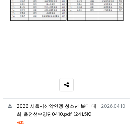
SNS 공유
관련자료
등록일
2026 서울시산악연맹 청소년 볼더 대
2026.04.10
파일크기
회_출전선수명단0410.pdf
(241.5K)
회 다운로드
221