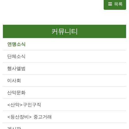
목록
커뮤니티
연맹소식
단체소식
행사앨범
이사회
산악문화
<산악>구인구직
<등산장비> 중고거래
게시판