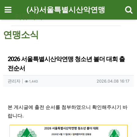
기
메뉴
(사)서울특별시산악연맹
커뮤니티
연맹소식
2026 서울특별시산악연맹 청소년 볼더 대회 출
전순서
작성자 정보
작성
조회
작성일
관리자
2026.04.08 16:17
1,440
컨텐츠 정보
본문
본 게시글에 출전 순서를 첨부하였으니 확인해주시기 바
랍니다.