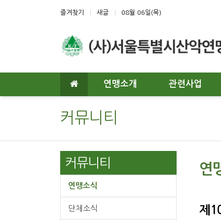
상단 네비
즐겨찾기
새글
08월 06일(목)
메인 메뉴
연맹소개
관련사업
커뮤니티
커뮤니티
연
연맹소식
단체소식
제1