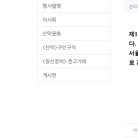
행사앨범
작
관리
컨
이사회
본
제
산악문화
다.
<산악>구인구직
서
<등산장비> 중고거래
로
게시판
관
이