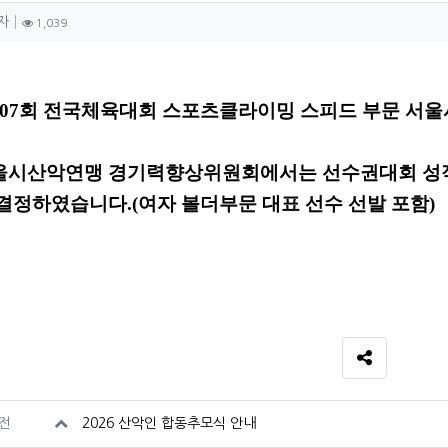
성자 정보
작성
조회
자
1,039
텐츠 정보
문
107회 전국체육대회 스포츠클라이밍 스피드 부문 서울
울시산악연맹 경기력향상위원회에서는 선수권대회 성적
 결정하였습니다
.(여자 볼더부문 대표 선수 선발 포함)
SNS 공유
련자료
전
2026 산악인 합동추모식 안내