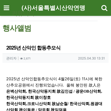
기
메뉴
(사)서울특별시산악연맹
커뮤니티
행사앨범
2025년 산악인 합동추모식
작성자 정보
작성
조회
작성일
관리자
2025.04.30 13:31
2,671
컨텐츠 정보
본문
2025년 산악인합동추모식이 4월26일(토) 11시에 북한
산추모공원에서 진행되었습니다. 올해 봉안된
故人은
은벽산악회
,
한국산악동지회
故
김인섭
/
광운
OB
산악회
,
한국산악동지회
故
이창호
한국산악회
,
크로니산악회
故
남순철
/
한국산악회
,
원광대
산악회
故
이동윤 /
악우회
故
임덕용