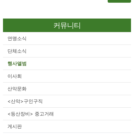
커뮤니티
연맹소식
단체소식
행사앨범
이사회
산악문화
<산악>구인구직
<등산장비> 중고거래
게시판