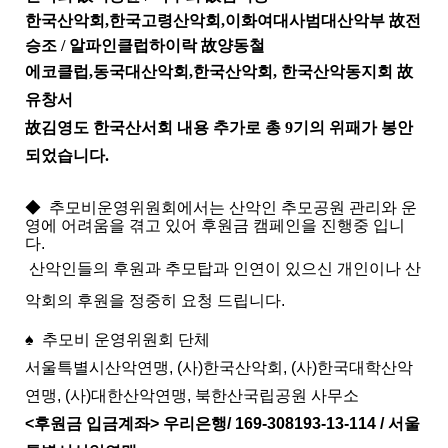
한국산악회
,
한국고령산악회
,
이화여대사범대산악부
故
전
승조 /
알파인클럽하이락
故
양동철
에코클럽
,
동국대산악회
,
한국산악회
,
한국산악동지회
故
유창서
故
김영도 한국산서회 내용 추가로 총 9기의 위패가 봉안
되었습니다.
◆ 추모비운영위원회에서는 산악인 추모공원 관리와 운
영에 어려움을 겪고 있어 후원금 캠페인을 진행중 입니
다.
산악인들의 후원과 추모탑과 인연이 있으신 개인이나 산
악회의 후원을 정중히 요청 드립니다.
♠ 추모비 운영위원회 단체
서울특별시산악연맹, (사)한국산악회, (사)한국대학산악
연맹, (사)대한산악연맹, 북한산국립공원 사무소
<후원금 입금계좌> 우리은행/ 169-308193-13-114 / 서울