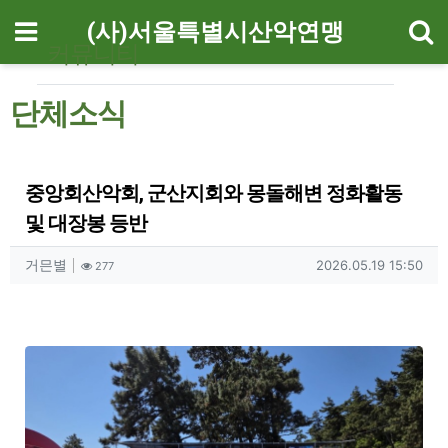
기
메뉴
(사)서울특별시산악연맹
커뮤니티
단체소식
중앙회산악회, 군산지회와 몽돌해변 정화활동
및 대장봉 등반
작성자 정보
작성
조회
작성일
거믄별
2026.05.19 15:50
277
컨텐츠 정보
본문