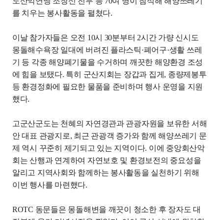
도산악연맹 조창신 전무 등
70
여 명이 참석해 해양쓰레기
를 치우는 봉사활동을 펼쳤다
.
이날 참가자들은 오전
10
시
30
분부터
2
시간 가량 신시도
몽돌해수욕장 일대에 버려진 플라스틱
·
폐어구
·
생활 쓰레
기 등 각종 해양폐기물을 수거하며 깨끗한 해양환경 조성
에 힘을 보탰다
.
특히 군산지회는 장갑과 집게
,
종량제봉투
등 환경정화에 필요한 물품을 준비하며 행사 운영을 지원
했다
.
고군산군도는 천혜의 자연경관과 관광자원을 보유한 서해
안 대표 관광지로
,
최근 관광객 증가와 함께 해양쓰레기 문
제 역시 꾸준히 제기되고 있는 지역이다
.
이에 중앙회산악
회는 산행과 연계하여 자연보호 및 환경보전의 중요성을
알리고 지역사회와 함께하는 봉사활동을 실천하기 위해
이번 행사를 마련했다
.
ROTC
동문들은 몽돌해변을 깨끗이 청소한 후 장자도 대