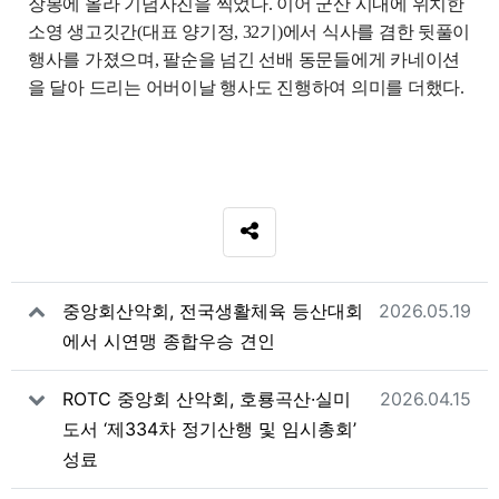
장봉에 올라 기념사진을 찍었다
.
이어 군산 시내에 위치한
소영 생고깃간
(
대표 양기정
, 32
기
)
에서 식사를 겸한 뒷풀이
행사를 가졌으며
,
팔순을 넘긴 선배 동문들에게 카네이션
을 달아 드리는 어버이날 행사도 진행하여 의미를 더했다
.
SNS 공유
관련자료
작성일
중앙회산악회, 전국생활체육 등산대회
2026.05.19
에서 시연맹 종합우승 견인
작성일
ROTC 중앙회 산악회, 호룡곡산·실미
2026.04.15
도서 ‘제334차 정기산행 및 임시총회’
성료