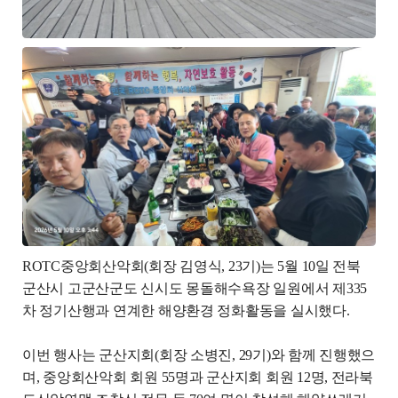
ROTC
중앙회산악회
(
회장 김영식
, 23
기
)
는 5월 10일 전북
군산시 고군산군도 신시도 몽돌해수욕장 일원에서 제
335
차 정기산행과 연계한 해양환경 정화활동을 실시했다
.
이번 행사는 군산지회
(
회장 소병진
, 29
기
)
와 함께 진행했으
며
,
중앙회산악회 회원
55
명과 군산지회 회원
12
명
,
전라북