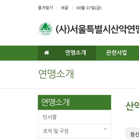
상단 네비
즐겨찾기
새글
08월 07일(금)
메인 메뉴
연맹소개
관련사업
연맹소개
연맹소개
산
인사말
조직 및 구성
등산